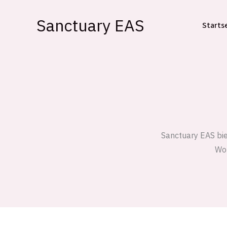
Zum
Sanctuary EAS
Inhalt
Starts
springen
Sanctuary EAS biet
Woh