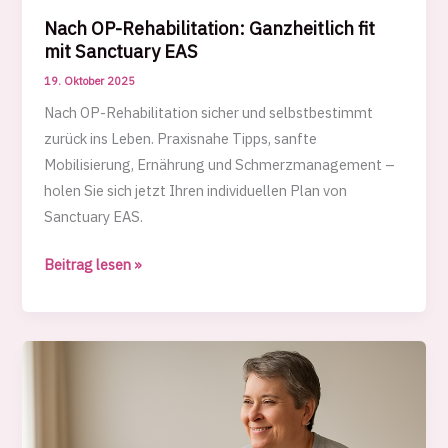
Nach OP-Rehabilitation: Ganzheitlich fit
mit Sanctuary EAS
19. Oktober 2025
Nach OP-Rehabilitation sicher und selbstbestimmt
zurück ins Leben. Praxisnahe Tipps, sanfte
Mobilisierung, Ernährung und Schmerzmanagement –
holen Sie sich jetzt Ihren individuellen Plan von
Sanctuary EAS.
Nach
Beitrag lesen »
OP-
Rehabilitation:
Ganzheitlich
fit
mit
Sanctuary
EAS