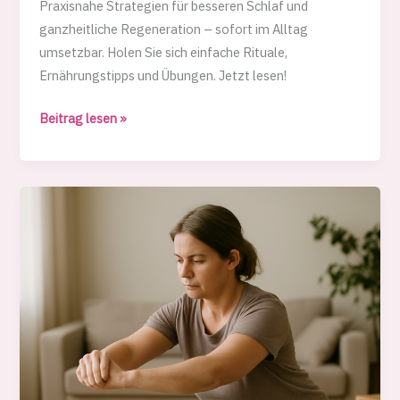
Praxisnahe Strategien für besseren Schlaf und
ganzheitliche Regeneration – sofort im Alltag
umsetzbar. Holen Sie sich einfache Rituale,
Ernährungstipps und Übungen. Jetzt lesen!
Schlaf
Beitrag lesen »
und
Regeneration
–
Sanctuary
EAS
Gesundheitsblog