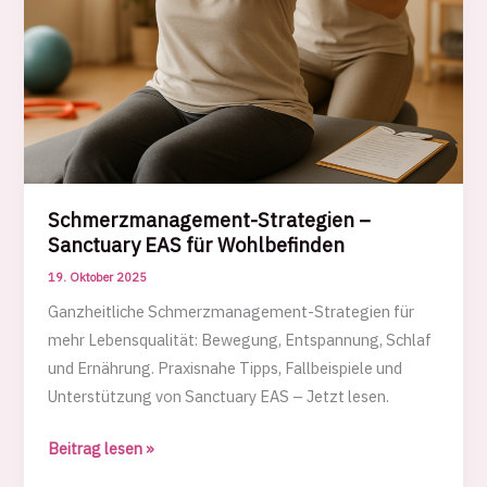
Schmerzmanagement-Strategien –
Sanctuary EAS für Wohlbefinden
19. Oktober 2025
Ganzheitliche Schmerzmanagement-Strategien für
mehr Lebensqualität: Bewegung, Entspannung, Schlaf
und Ernährung. Praxisnahe Tipps, Fallbeispiele und
Unterstützung von Sanctuary EAS – Jetzt lesen.
Schmerzmanagement-
Beitrag lesen »
Strategien