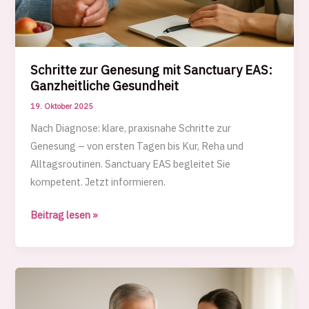
Schritte zur Genesung mit Sanctuary EAS:
Ganzheitliche Gesundheit
19. Oktober 2025
Nach Diagnose: klare, praxisnahe Schritte zur
Genesung – von ersten Tagen bis Kur, Reha und
Alltagsroutinen. Sanctuary EAS begleitet Sie
kompetent. Jetzt informieren.
Schritte
Beitrag lesen »
zur
Genesung
mit
Sanctuary
EAS: