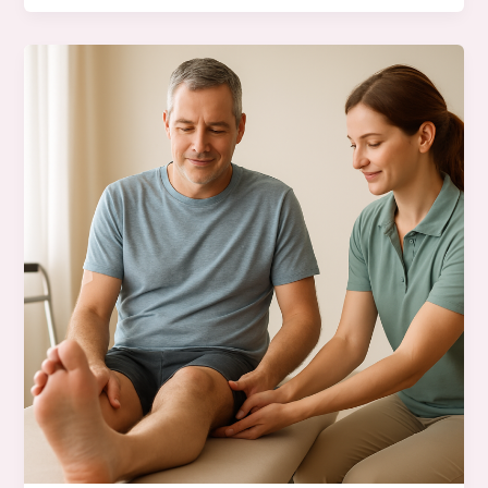
–
Sanctuary
EAS
für
Wohlbefinden