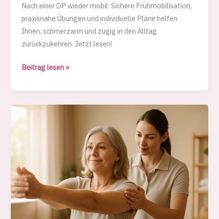
Nach einer OP wieder mobil: Sichere Frühmobilisation,
praxisnahe Übungen und individuelle Pläne helfen
Ihnen, schmerzarm und zügig in den Alltag
zurückzukehren. Jetzt lesen!
Sanctuary
Beitrag lesen »
EAS:
Nach
OP
Mobilisierung
–
Wege
zur
Genesung