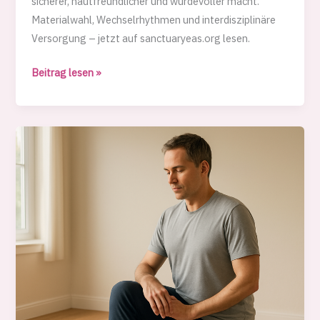
sicherer, hautfreundlicher und würdevoller macht.
Materialwahl, Wechselrhythmen und interdisziplinäre
Versorgung – jetzt auf sanctuaryeas.org lesen.
Inkontinenzauflage:
Beitrag lesen »
Alltagstauglich,
diskret
und
bequem